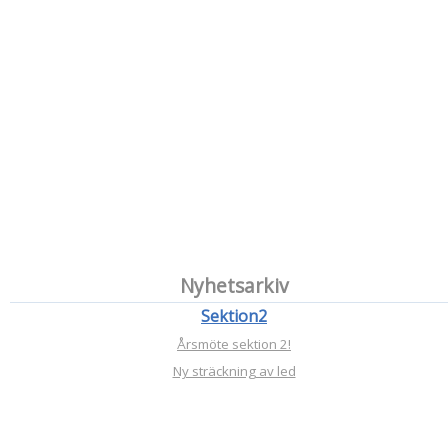
Nyhetsarkiv
Sektion2
Årsmöte sektion 2!
Ny sträckning av led