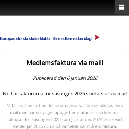
Europas största skoterklubb - Bli medlem redan idag!
Medlemsfaktura via mail!
Publicerad den 6 januari 2026
Nu har fakturorna för säsongen 2026 skickats ut via mail!
Vi får mail om att en del av er undrar varför det skickas flera
mail men har ni nyligen uppgett er mailadress så kommer
fakturan för säsongen 2025 som gick ut dec 2024 skulle vart
betald jan 2025 och 2 påminnelser samt årets faktura.