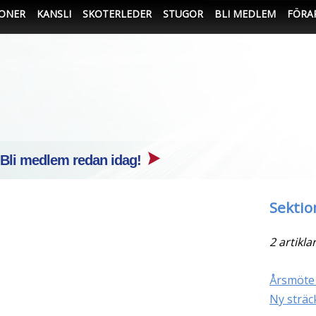
IONER
KANSLI
SKOTERLEDER
STUGOR
BLI MEDLEM
FÖRA
 Bli medlem redan idag!
Sektio
2 artikla
Årsmöte 
Ny sträc