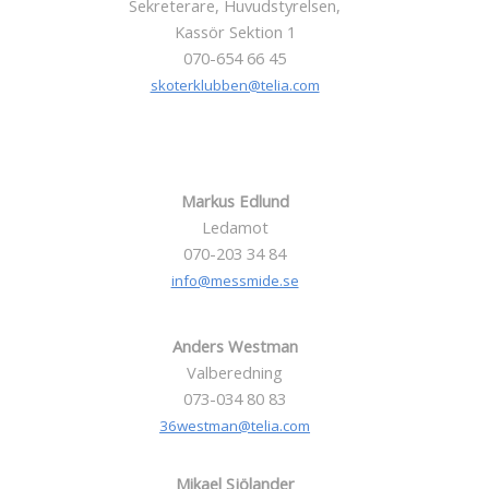
Sekreterare, Huvudstyrelsen,
Kassör Sektion 1
070-654 66 45
skoterklubben@telia.com
Markus Edlund
Ledamot
070-203 34 84
info@messmide.se
Anders Westman
Valberedning
073-034 80 83
36westman@telia.com
Mikael Sjölander