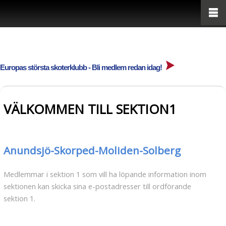
Europas största skoterklubb - Bli medlem redan idag!
VÄLKOMMEN TILL SEKTION1
Anundsjö-Skorped-Moliden-Solberg
Medlemmar i sektion 1 som vill ha löpande information inom
sektionen kan skicka sina e-postadresser till ordförande
sektion 1.