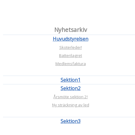
Nyhetsarkiv
Huvudstyrelsen
Skoterleder!
Batterilagret
Medlemsfaktura
Sektion1
Sektion2
Årsmöte sektion 2!
Ny sträckning av led
Sektion3
Förarbevisutbildningar!